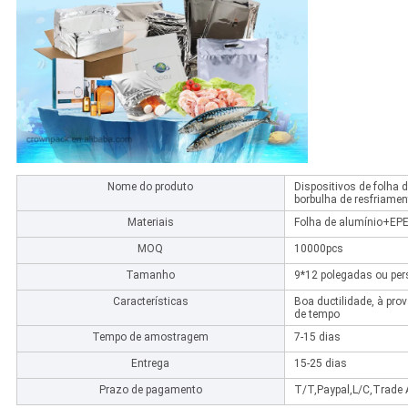
Nome do produto
Dispositivos de folha 
borbulha de resfriamen
Materiais
Folha de alumínio+EP
MOQ
10000pcs
Tamanho
9*12 polegadas ou per
Características
Boa ductilidade, à pro
de tempo
Tempo de amostragem
7-15 dias
Entrega
15-25 dias
Prazo de pagamento
T/T,Paypal,L/C,Trade