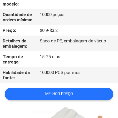
EXCURSÃO
modelo:
DA
Quantidade de
10000 peças
ordem mínima:
FÁBRICA
Preço:
$0.9-$3.2
CONTROLE
Detalhes da
Saco de PE, embalagem de vácuo
DA
embalagem:
QUALIDADE
Tempo de
15-25 dias
entrega:
MAPA
Habilidade da
100000 PCS por mês
fonte:
DO
SITE
MELHOR PREÇO
PRIVACY
POLICY