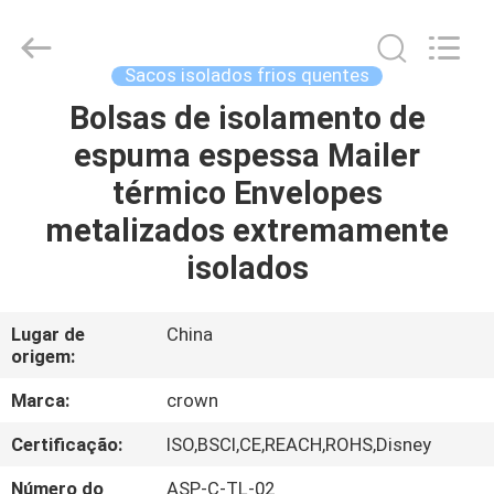
Industrial
Co.,
Ltd.
All
Rights
Sacos isolados frios quentes
Reserved.
Developed
Bolsas de isolamento de
CASA
by
ECER
espuma espessa Mailer
PRODUTOS
térmico Envelopes
metalizados extremamente
SHOW
isolados
DE
RV
Lugar de
China
origem:
SOBRE
Marca:
crown
NÓS
Certificação:
ISO,BSCI,CE,REACH,ROHS,Disney
Número do
ASP-C-TL-02